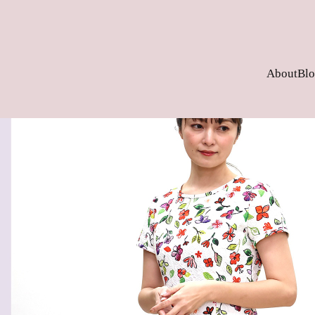
About
Bl