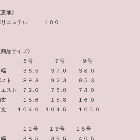
《裏地》
ポリエステル １００
《商品サイズ》
５号 ７号 ９号
肩幅 ３６.５ ３７.０ ３８.０
バスト ８９.３ ９２.３ ９５.３
ウエスト ７２.０ ７５.０ ７８.０
袖丈 １５.６ １５.８ １６.０
着丈 １０４.０ １０４.５ １０５.０
１１号 １３号 １５号
肩幅 ３８.５ ３９.５ ４０.５