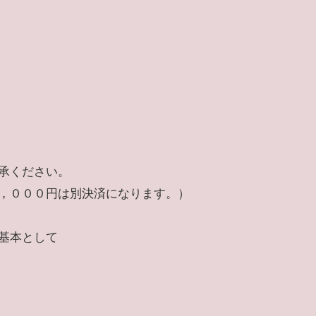
承ください。
，０００円は別決済になります。）
基本として